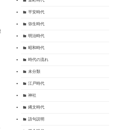
室町時代
平安時代
弥生時代
後
明治時代
昭和時代
時代の流れ
未分類
江戸時代
神社
縄文時代
語句説明
の