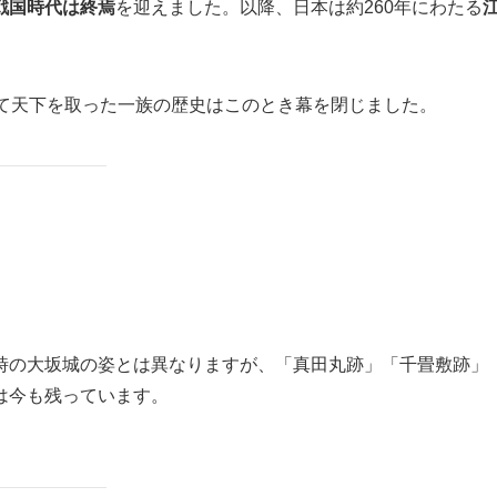
戦国時代は終焉
を迎えました。以降、日本は約260年にわたる
つて天下を取った一族の歴史はこのとき幕を閉じました。
時の大坂城の姿とは異なりますが、「真田丸跡」「千畳敷跡」
は今も残っています。