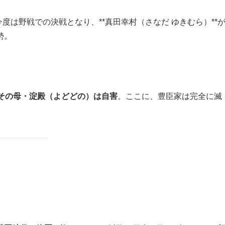
今度は野戦での決戦となり、**真田幸村（さなだ ゆきむら）**
勢。
とその母・淀殿（よどどの）は自害
。ここに、豊臣家は完全に滅