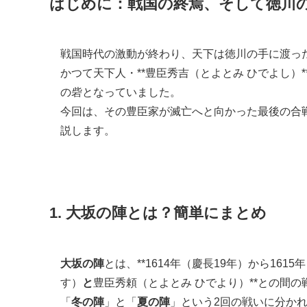
はじめに：戦国の終焉、そして徳川
戦国時代の激動が終わり、天下は徳川の手に渡っ
かつて天下人・**豊臣秀吉（とよとみ ひでよし
の砦となっていました。
今回は、その豊臣家が滅亡へと向かった最後の合
説します。
1. 大坂の陣とは？簡単にまとめ
大坂の陣
とは、**1614年（慶長19年）から161
す）
と
豊臣秀頼（とよとみ ひでより）**との間の
「
冬の陣
」と「
夏の陣
」という2回の戦いに分か