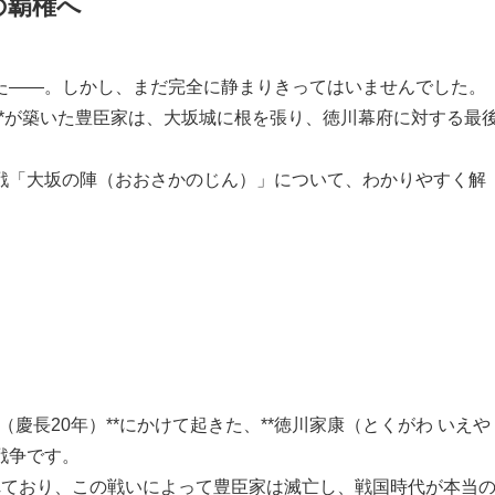
の覇権へ
た――。しかし、まだ完全に静まりきってはいませんでした。
）**が築いた豊臣家は、大坂城に根を張り、徳川幕府に対する最
戦「大坂の陣（おおさかのじん）」について、わかりやすく解
5年（慶長20年）**にかけて起きた、**徳川家康（とくがわ いえや
戦争です。
れており、この戦いによって豊臣家は滅亡し、戦国時代が本当