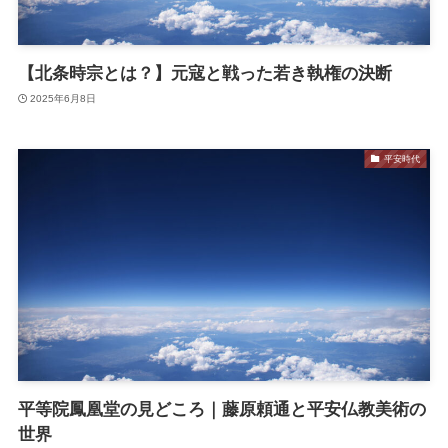
【北条時宗とは？】元寇と戦った若き執権の決断
2025年6月8日
平安時代
平等院鳳凰堂の見どころ｜藤原頼通と平安仏教美術の
世界