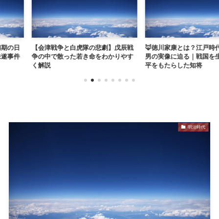
虎隊の悲劇】戊辰戦
🦊徳川家康とは？江戸時代を築いた
⚔姉川の戦い
若き命をわかりやす
男の実像に迫る｜戦国を生き抜き泰
井・朝倉の決
平をもたらした知将
説！
明治時代